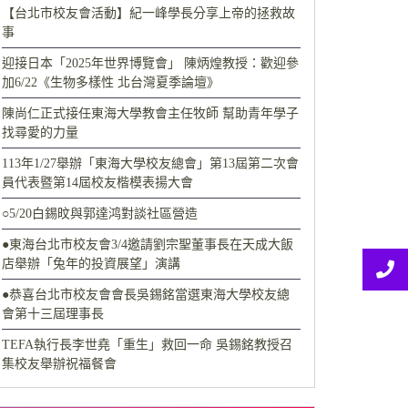
【台北市校友會活動】紀一峰學長分享上帝的拯救故
事
迎接日本「2025年世界博覽會」 陳炳煌教授：歡迎參
加6/22《生物多樣性 北台灣夏季論壇》
陳尚仁正式接任東海大學教會主任牧師 幫助青年學子
找尋愛的力量
113年1/27舉辦「東海大學校友總會」第13屆第二次會
員代表暨第14屆校友楷模表揚大會
○5/20白錫旼與郭達鸿對談社區營造
●東海台北市校友會3/4邀請劉宗聖董事長在天成大飯
店舉辦「兔年的投資展望」演講
●恭喜台北市校友會會長吳錫銘當選東海大學校友總
會第十三屆理事長
TEFA執行長李世堯「重生」救回一命 吳錫銘教授召
集校友舉辦祝福餐會