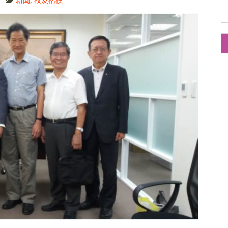
新聞
,
校友楷模