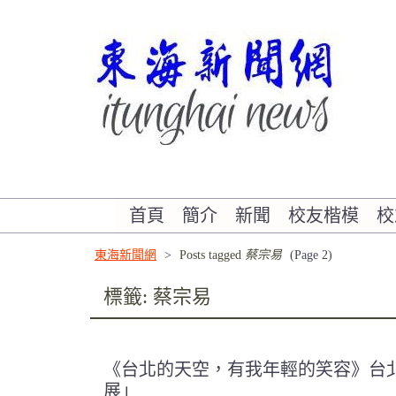
Skip
to
content
書寫東海校友的故事
首頁
簡介
新聞
校友楷模
校
東海新聞網
>
Posts tagged
蔡宗易
(Page 2)
標籤:
蔡宗易
《台北的天空，有我年輕的笑容》台北
展」