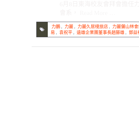
6月8日東海校友會拜會擔任
會系，
Read More …
力鵬
,
力麗
,
力麗久居棧旅店
,
力麗儷山林會
易
,
袁祝平
,
遠雄企業團董事長趙藤雄
,
鄧益
文
章
導
覽