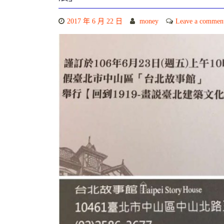
2017 年 6 月 22 日
money
Leave a commen