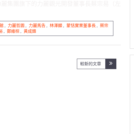
力麗集團旗下的力麗觀光開發董事長蔡宗易（左三，
館
,
力麗哲園
,
力麗馬告
,
林澤顯
,
蒙恬實業董事長
,
蔡宗
裕
,
鄭維棕
,
黃成鋒
較新的文章