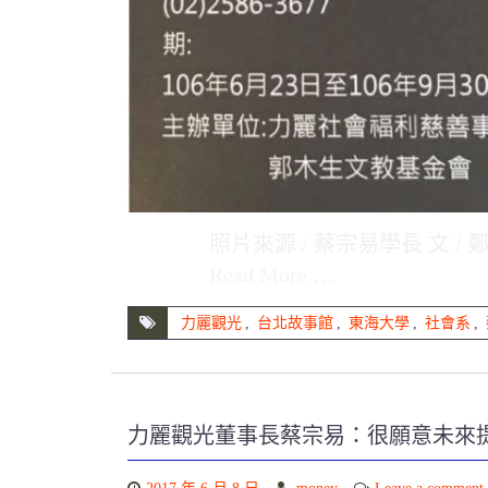
照片來源 / 蔡宗易學長 文 
Read More …
力麗觀光
,
台北故事館
,
東海大學
,
社會系
,
力麗觀光董事長蔡宗易：很願意未來