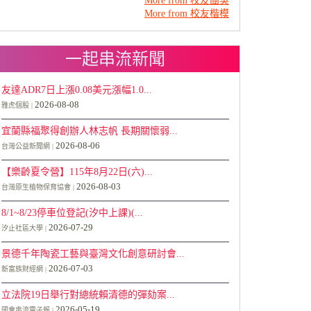
More from 校友團契
More from 校友楷模
一起串流新聞
友達ADR7日上漲0.08美元漲幅1.0...
2026-08-08
雅虎個股
宜蘭縣福聚得創辦人林志帆 長期關懷弱...
2026-08-06
台灣公益新聞網
【樂齡夏令營】115年8月22日(六)...
2026-08-03
台灣原生植物保育協會
8/1~8/23停車位登記(汐中上課)(...
2026-07-29
汐止社區大學
景德千年陶瓷工藝與臺灣文化創意研討會...
2026-07-03
新富族財經網
立法院19日舉行對總統賴清德的彈劾案...
2026-05-19
國會串流電子報