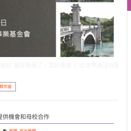
/ 鄭維棕 風好像倦了，雲好像累了 這世界再沒有屬
蔡宗易
提供機會和母校合作