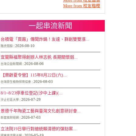
More from 校友團契
More from 校友楷模
一起串流新聞
台積電「買廠」傳聞炸鍋！友達、群創雙雙漲...
2026-08-10
雅虎個股
宜蘭縣福聚得創辦人林志帆 長期關懷弱...
2026-08-06
台灣公益新聞網
【樂齡夏令營】115年8月22日(六)...
2026-08-03
台灣原生植物保育協會
8/1~8/23停車位登記(汐中上課)(...
2026-07-29
汐止社區大學
景德千年陶瓷工藝與臺灣文化創意研討會...
2026-07-03
新富族財經網
立法院19日舉行對總統賴清德的彈劾案...
2026-05-19
國會串流電子報