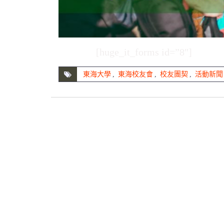
[huge_it_forms id=”8″]
東海大學
,
東海校友會
,
校友團契
,
活動新聞