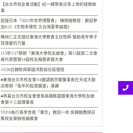
【台北市校友會活動】紀一峰學長分享上帝的拯救故
事
迎接日本「2025年世界博覽會」 陳炳煌教授：歡迎參
加6/22《生物多樣性 北台灣夏季論壇》
陳尚仁正式接任東海大學教會主任牧師 幫助青年學子
找尋愛的力量
113年1/27舉辦「東海大學校友總會」第13屆第二次會
員代表暨第14屆校友楷模表揚大會
○5/20白錫旼與郭達鸿對談社區營造
●東海台北市校友會3/4邀請劉宗聖董事長在天成大飯
店舉辦「兔年的投資展望」演講
●恭喜台北市校友會會長吳錫銘當選東海大學校友總
會第十三屆理事長
TEFA執行長李世堯「重生」救回一命 吳錫銘教授召
集校友舉辦祝福餐會