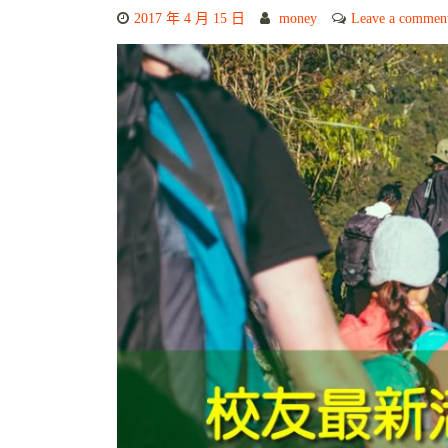
2017 年 4 月 15 日
money
Leave a commen