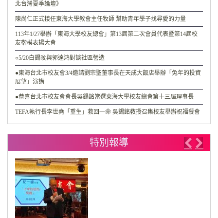
北台灣夏季論壇》
陳尚仁正式接任東海大學教會主任牧師 幫助青年學子找尋愛的力量
113年1/27舉辦「東海大學校友總會」第13屆第二次會員代表暨第14屆校
友楷模表揚大會
○5/20白錫旼與郭達鸿對談社區營造
●東海台北市校友會3/4邀請劉宗聖董事長在天成大飯店舉辦「兔年的投資
展望」演講
●恭喜台北市校友會會長吳錫銘當選東海大學校友總會第十三屆理事長
TEFA執行長李世堯「重生」救回一命 吳錫銘教授召集校友舉辦祝福餐會
特別報導
Previo
Nex