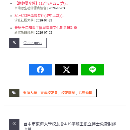
【樂齡夏令營】115年8月22日(六)...
台灣原生植物保育協會
2026-08-03
8/1~8/23停車位登記(汐中上課)(...
汐止社區大學
2026-07-29
景德千年陶瓷工藝與臺灣文化創意研討會...
新富族財經網
2026-07-03
Older posts
東海大學
,
東海校友會
,
校友團契
,
活動新聞
文
台中巿東海大學校友會4/19舉辦王凱立博士免費財經
章
演講