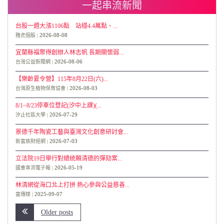
一起串流新聞
台股一週大漲1106點 站穩4.4萬點、...
2026-08-08
雅虎個股
宜蘭縣福聚得創辦人林志帆 長期關懷弱...
2026-08-06
台灣公益新聞網
【樂齡夏令營】115年8月22日(六)...
2026-08-03
台灣原生植物保育協會
8/1~8/23停車位登記(汐中上課)(...
2026-07-29
汐止社區大學
景德千年陶瓷工藝與臺灣文化創意研討會...
2026-07-03
新富族財經網
立法院19日舉行對總統賴清德的彈劾案...
2026-05-19
國會串流電子報
林清網從海口北上打拼 熱心參與公益慈善...
2025-09-07
富傳媒
Older posts