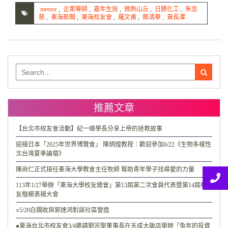
mentor
,
企業導師
,
嘉年生技
,
微熱山丘
,
日勝化工
,
朱念
慈
,
東海新聞
,
東海校友會
,
羅文甫
,
蔡清華
,
黃長澤
Search
for:
推薦文章
【台北市校友會活動】紀一峰學長分享上帝的拯救故事
迎接日本「2025年世界博覽會」 陳炳煌教授：歡迎參加6/22《生物多樣性
北台灣夏季論壇》
陳尚仁正式接任東海大學教會主任牧師 幫助青年學子找尋愛的力量
113年1/27舉辦「東海大學校友總會」第13屆第二次會員代表暨第14屆校
友楷模表揚大會
○5/20白錫旼與郭達鸿對談社區營造
●東海台北市校友會3/4邀請劉宗聖董事長在天成大飯店舉辦「兔年的投資