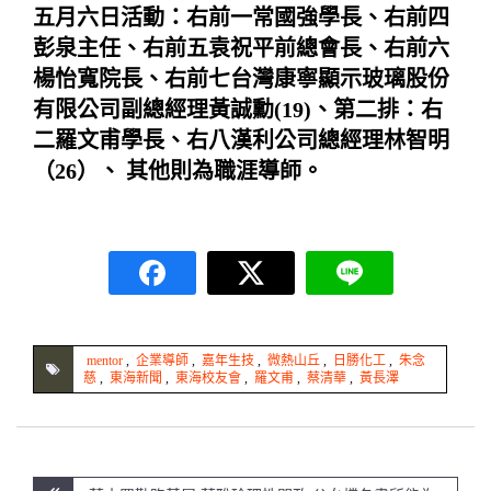
五月六日活動：右前一常國強學長、右前四
彭泉主任、右前五袁祝平前總會長、右前六
楊怡寬院長、右前七台灣康寧顯示玻璃股份
有限公司副總經理黃誠勳(19)、第二排：右
二羅文甫學長、右八漢利公司總經理林智明
（26）、 其他則為職涯導師。
mentor
,
企業導師
,
嘉年生技
,
微熱山丘
,
日勝化工
,
朱念
慈
,
東海新聞
,
東海校友會
,
羅文甫
,
蔡清華
,
黃長澤
文