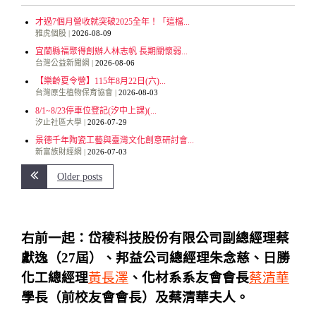
才過7個月營收就突破2025全年！「這檔...
雅虎個股
2026-08-09
宜蘭縣福聚得創辦人林志帆 長期關懷弱...
台灣公益新聞網
2026-08-06
【樂齡夏令營】115年8月22日(六)...
台灣原生植物保育協會
2026-08-03
8/1~8/23停車位登記(汐中上課)(...
汐止社區大學
2026-07-29
景德千年陶瓷工藝與臺灣文化創意研討會...
新富族財經網
2026-07-03
Older posts
右前一起：岱稜科技股份有限公司副總經理蔡
獻逸（27屆）、邦益公司總經理朱念慈、日勝
化工總經理
黃長澤
、化材系系友會會長
蔡清華
學長（前校友會會長）及蔡清華夫人。