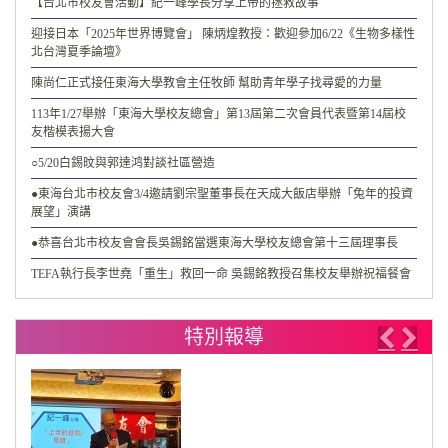
【台北市校友會活動】紀一峰學長分享上帝的拯救故事
迎接日本「2025年世界博覽會」 陳炳煌教授：歡迎參加6/22《生物多樣性
北台灣夏季論壇》
陳尚仁正式接任東海大學教會主任牧師 幫助青年學子找尋愛的力量
113年1/27舉辦「東海大學校友總會」第13屆第二次會員代表暨第14屆校
友楷模表揚大會
○5/20白錫旼與郭達鸿對談社區營造
●東海台北市校友會3/4邀請劉宗聖董事長在天成大飯店舉辦「兔年的投資
展望」演講
●恭喜台北市校友會會長吳錫銘當選東海大學校友總會第十三屆理事長
TEFA執行長李世堯「重生」救回一命 吳錫銘教授召集校友舉辦祝福餐會
特別報導
Previo
Nex