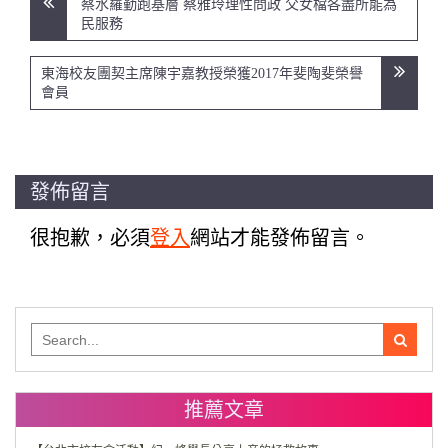
蔡水羅勤跑基層 蔡雅玲理性問政 父女檔各盡所能為
章
民服務
導
覽
東海校友團契主席陳宇嘉教授榮獲2017年斐陶斐榮譽
會員
發佈留言
很抱歉，必須
登入
網站才能發佈留言。
Search
for:
推薦文章