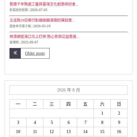
景德千年陶瓷工藝與臺灣文化創意研討會...
2026-07-03
新富族財經網
立法院19日舉行對總統賴清德的彈劾案...
2026-05-19
國會串流電子報
林清網從海口北上打拼 熱心參與公益慈善...
2025-09-07
富傳媒
Older posts
2026 年 8 月
一
二
三
四
五
六
日
1
2
3
4
5
6
7
8
9
10
11
12
13
14
15
16