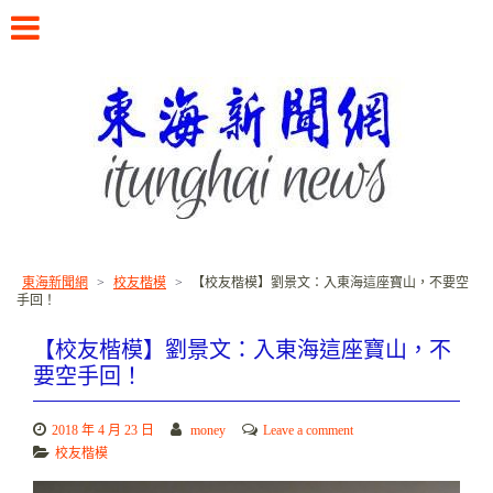
Skip
to
content
書寫東海校友的故事
東海新聞網
>
校友楷模
>
【校友楷模】劉景文：入東海這座寶山，不要空
手回！
【校友楷模】劉景文：入東海這座寶山，不
要空手回！
2018 年 4 月 23 日
money
Leave a comment
校友楷模