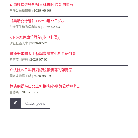
宜蘭縣福聚得創辦人林志帆 長期關懷弱...
2026-08-06
台灣公益新聞網
【樂齡夏令營】115年8月22日(六)...
2026-08-03
台灣原生植物保育協會
8/1~8/23停車位登記(汐中上課)(...
2026-07-29
汐止社區大學
景德千年陶瓷工藝與臺灣文化創意研討會...
2026-07-03
新富族財經網
立法院19日舉行對總統賴清德的彈劾案...
2026-05-19
國會串流電子報
林清網從海口北上打拼 熱心參與公益慈善...
2025-09-07
富傳媒
Older posts