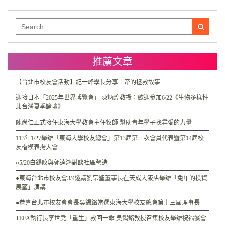
Search
for:
推薦文章
【台北市校友會活動】紀一峰學長分享上帝的拯救故事
迎接日本「2025年世界博覽會」 陳炳煌教授：歡迎參加6/22《生物多樣性
北台灣夏季論壇》
陳尚仁正式接任東海大學教會主任牧師 幫助青年學子找尋愛的力量
113年1/27舉辦「東海大學校友總會」第13屆第二次會員代表暨第14屆校
友楷模表揚大會
○5/20白錫旼與郭達鸿對談社區營造
●東海台北市校友會3/4邀請劉宗聖董事長在天成大飯店舉辦「兔年的投資
展望」演講
●恭喜台北市校友會會長吳錫銘當選東海大學校友總會第十三屆理事長
TEFA執行長李世堯「重生」救回一命 吳錫銘教授召集校友舉辦祝福餐會