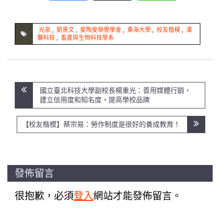
光泉
,
劉景文
,
斐陶斐榮譽學會
,
東海大學
,
校友楷模
,
漢
馨科技
,
畜產與生物科技學系
文
國立臺北科技大學副校長楊重光：善用媒體行銷，
章
建立信用度和知名度，提高學校品牌
導
覽
【校友楷模】蔡宗易：勞作制度是很好的養成教育！
發佈留言
很抱歉，必須
登入
網站才能發佈留言。