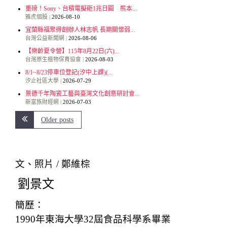
重磅！Sony、台積電擬砸1兆日圓 熊本...
雅虎個股
2026-08-10
宜蘭縣福聚得創辦人林志帆 長期關懷弱...
台灣公益新聞網
2026-08-06
【樂齡夏令營】115年8月22日(六)...
台灣原生植物保育協會
2026-08-03
8/1~8/23停車位登記(汐中上課)(...
汐止社區大學
2026-07-29
景德千年陶瓷工藝與臺灣文化創意研討會...
新富族財經網
2026-07-03
Older posts
文、照片 / 鄭維棕
劉景文
簡歷：
1990年東海大學32屆食品科學系畢業