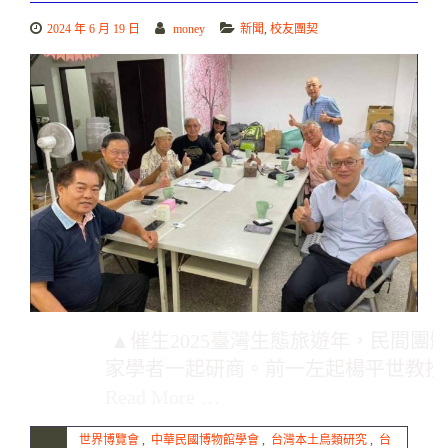
2024 年 6 月 19 日
money
新聞
,
校友團契
▲催生2025臺灣生態旅遊年，民間團
家學者一起研商。前一左起楊平世教授
Read More …
世界博覽會
,
中華民國博物館學會
,
台灣本土鳥類研究
,
台