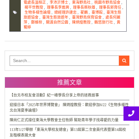
電處長温桓正
,
李沛沂博士
,
東海野鳥社
,
桃園市野鳥協會
,
楊平世教授
,
理事長李進興
,
理事長蔡秋雄
,
理事長郭育任
,
生物多樣性論壇
,
總經理許建忠
,
翟鵬
,
臺博館
,
臺灣生態
旅遊協會
,
臺灣生態旅遊年
,
臺灣野鳥保育協會
,
處長何麗
萍
,
鄭維棕
,
關渡自然公園
,
陳炳煌教授
,
鶴悠旅行社
,
黃
蜀婷
Search
for:
推薦文章
【台北市校友會活動】紀一峰學長分享上帝的拯救故事
迎接日本「2025年世界博覽會」 陳炳煌教授：歡迎參加6/22《生物多樣性
北台灣夏季論壇》
陳尚仁正式接任東海大學教會主任牧師 幫助青年學子找尋愛的力量
113年1/27舉辦「東海大學校友總會」第13屆第二次會員代表暨第14屆校
友楷模表揚大會