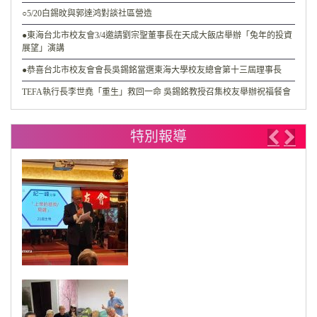
○5/20白錫旼與郭達鸿對談社區營造
●東海台北市校友會3/4邀請劉宗聖董事長在天成大飯店舉辦「兔年的投資
展望」演講
●恭喜台北市校友會會長吳錫銘當選東海大學校友總會第十三屆理事長
TEFA執行長李世堯「重生」救回一命 吳錫銘教授召集校友舉辦祝福餐會
特別報導
Previo
Nex