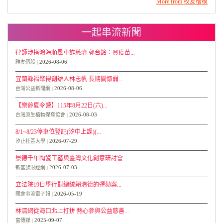
More from 校友楷模
一起串流新聞
律師涉搭鴻海順風車詐慈濟 郭台銘：買疫苗...
2026-08-06
雅虎個股
宜蘭縣福聚得創辦人林志帆 長期關懷弱...
2026-08-06
台灣公益新聞網
【樂齡夏令營】115年8月22日(六)...
2026-08-03
台灣原生植物保育協會
8/1~8/23停車位登記(汐中上課)(...
2026-07-29
汐止社區大學
景德千年陶瓷工藝與臺灣文化創意研討會...
2026-07-03
新富族財經網
立法院19日舉行對總統賴清德的彈劾案...
2026-05-19
國會串流電子報
林清網從海口北上打拼 熱心參與公益慈善...
2025-09-07
富傳媒