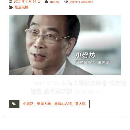
2017 年 7 月 14 日
money
Leave a comment
校友楷模
2017 07 09 東海大學校友總會 校友楷
話會 董大斌訪談
Read More …
小磨訪
,
東海大學
,
東海心人物
,
董大斌