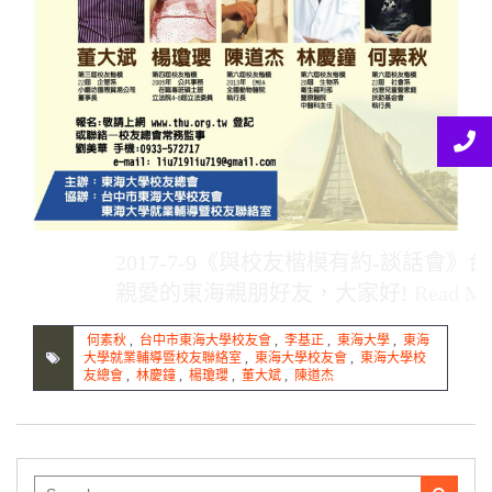
2017-7-9《與校友楷模有約-談話會》
親愛的東海親朋好友，大家好!
Read M
何素秋
,
台中市東海大學校友會
,
李基正
,
東海大學
,
東海
大學就業輔導暨校友聯絡室
,
東海大學校友會
,
東海大學校
友總會
,
林慶鐘
,
楊瓊瓔
,
董大斌
,
陳道杰
Search