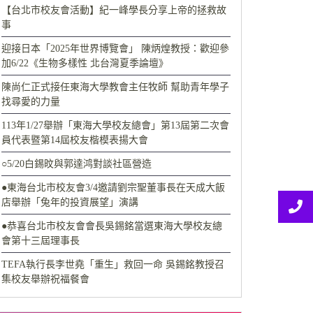
【台北市校友會活動】紀一峰學長分享上帝的拯救故
事
迎接日本「2025年世界博覽會」 陳炳煌教授：歡迎參
加6/22《生物多樣性 北台灣夏季論壇》
陳尚仁正式接任東海大學教會主任牧師 幫助青年學子
找尋愛的力量
113年1/27舉辦「東海大學校友總會」第13屆第二次會
員代表暨第14屆校友楷模表揚大會
○5/20白錫旼與郭達鸿對談社區營造
●東海台北市校友會3/4邀請劉宗聖董事長在天成大飯
店舉辦「兔年的投資展望」演講
●恭喜台北市校友會會長吳錫銘當選東海大學校友總
會第十三屆理事長
TEFA執行長李世堯「重生」救回一命 吳錫銘教授召
集校友舉辦祝福餐會