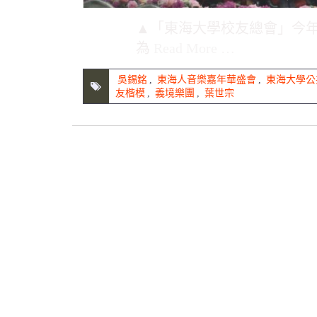
▲「東海大學校友總會」今年
為
Read More …
吳錫銘
,
東海人音樂嘉年華盛會
,
東海大學公
友楷模
,
義境樂團
,
葉世宗