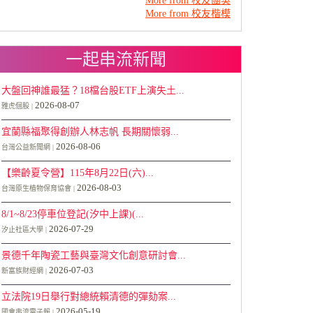
More from 校友團契
More from 校友楷模
一起串流新聞
大盤回神誰最猛？18檔台股ETF上演失土...
2026-08-07
雅虎個股
宜蘭縣福聚得創辦人林志帆 長期關懷弱...
2026-08-06
台灣公益新聞網
【樂齡夏令營】115年8月22日(六)...
2026-08-03
台灣原生植物保育協會
8/1~8/23停車位登記(汐中上課)(...
2026-07-29
汐止社區大學
景德千年陶瓷工藝與臺灣文化創意研討會...
2026-07-03
新富族財經網
立法院19日舉行對總統賴清德的彈劾案...
2026-05-19
國會串流電子報