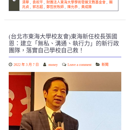
清華
,
袁祝平
,
財團法人東海大學學術發展文教基金會
,
賴
兆貞
,
郭志超
,
鄭哲民牧師
,
陳允恭
,
黃成鋒
(台北市東海大學校友會)東海新任校長張國
恩：建立「無私、溝通、執行力」的新行政
團隊，落實自己學校自己救！
2022 年 3 月 7 日
money
Leave a comment
新聞