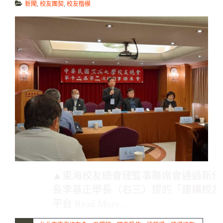
新聞
,
校友團契
,
校友楷模
▲東海校友總會理監事聯席會通過新任
長李基正學長（右三）提的「建構校友
平台
Read More …