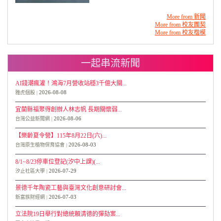
More from 新聞
More from 校友團契
More from 校友楷模
一起串流新聞
AI錢潮瘋灌！鴻海7月營收站穩3千億大關...
2026-08-08
雅虎個股
宜蘭縣福聚得創辦人林志帆 長期關懷弱...
2026-08-06
台灣公益新聞網
【樂齡夏令營】115年8月22日(六)...
2026-08-03
台灣原生植物保育協會
8/1~8/23停車位登記(汐中上課)(...
2026-07-29
汐止社區大學
景德千年陶瓷工藝與臺灣文化創意研討會...
2026-07-03
新富族財經網
立法院19日舉行對總統賴清德的彈劾案...