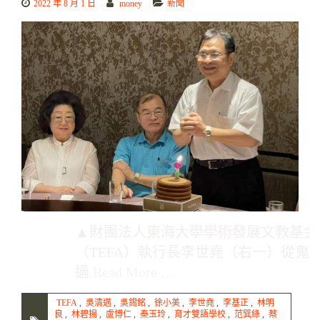
2022 年 8 月 1 日
money
新聞
▲財團法人東海大學學術發展文教基金
（TEFA）執行長李世堯（右一）從鬼
過
Read More …
TEFA
,
吳清邁
,
吳錫銘
,
徐小美
,
李世堯
,
李基正
,
林明
良
,
林碧揚
,
盧博仁
,
秦玉玲
,
育才雙語學校
,
范巽綠
,
蔡