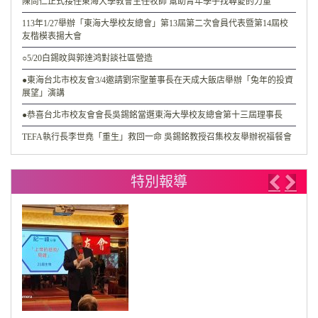
陳尚仁正式接任東海大學教會主任牧師 幫助青年學子找尋愛的力量
113年1/27舉辦「東海大學校友總會」第13屆第二次會員代表暨第14屆校
友楷模表揚大會
○5/20白錫旼與郭達鸿對談社區營造
●東海台北市校友會3/4邀請劉宗聖董事長在天成大飯店舉辦「兔年的投資
展望」演講
●恭喜台北市校友會會長吳錫銘當選東海大學校友總會第十三屆理事長
TEFA執行長李世堯「重生」救回一命 吳錫銘教授召集校友舉辦祝福餐會
特別報導
Previo
Nex