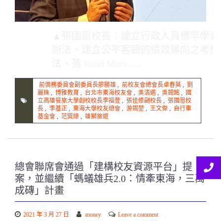
▲張國恩校長：建立行政人員標竿學習
辦法、建立公平客觀的績效導向之考核
法、落
Read More …
前僑務委員會副委員長廖勝雄
,
前校友會總會長卓春英
,
劉
麗珠
,
博雅教育
,
台北市東海校友會
,
吳清邁
,
吳錫銘
,
國
立高雄餐旅大學創校校長李福登
,
張佳修副校長
,
張國恩校
長
,
李基正
,
東海大學校友總會
,
游錫堃
,
王文傑
,
自行車
基金會
,
范巽綠
,
雄獅旅遊
總會聯席會通過「建構校友資源平台」提
案，並繼續「螞蟻雄兵2.0：情牽東海，三萬
成磚」計畫
2021 年 3 月 27 日
money
Leave a comment