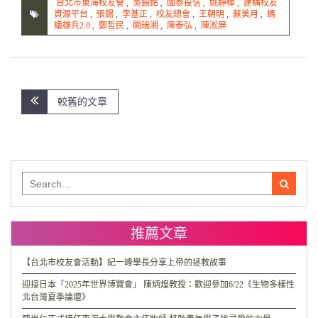
台北市東海校友會
,
吳錫銘
,
國泰投信
,
姚靜樺
,
建構校友
資源平台
,
張錫
,
李基正
,
校友總會
,
王朝明
,
蘇美月
,
螞
蟻雄兵2.0
,
鄭哲民
,
闕瑞湘
,
陳泰弘
,
陳淞屏
文
較舊的文章
章
導
覽
Search
for:
推薦文章
【台北市校友會活動】紀一峰學長分享上帝的拯救故事
迎接日本「2025年世界博覽會」 陳炳煌教授：歡迎參加6/22《生物多樣性
北台灣夏季論壇》