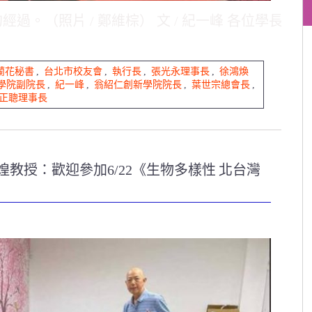
。（照片 / 鄭維棕） 文 / 紀一峰 各位學長學
蘭花秘書
,
台北市校友會
,
執行長
,
張光永理事長
,
徐鴻煥
學院副院長
,
紀一峰
,
翁紹仁創新學院院長
,
葉世宗總會長
,
正聰理事長
煌教授：歡迎參加6/22《生物多樣性 北台灣