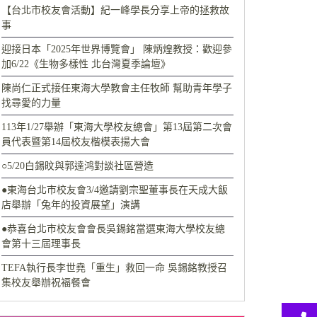
【台北市校友會活動】紀一峰學長分享上帝的拯救故
事
迎接日本「2025年世界博覽會」 陳炳煌教授：歡迎參
加6/22《生物多樣性 北台灣夏季論壇》
陳尚仁正式接任東海大學教會主任牧師 幫助青年學子
找尋愛的力量
113年1/27舉辦「東海大學校友總會」第13屆第二次會
員代表暨第14屆校友楷模表揚大會
○5/20白錫旼與郭達鸿對談社區營造
●東海台北市校友會3/4邀請劉宗聖董事長在天成大飯
店舉辦「兔年的投資展望」演講
●恭喜台北市校友會會長吳錫銘當選東海大學校友總
會第十三屆理事長
TEFA執行長李世堯「重生」救回一命 吳錫銘教授召
集校友舉辦祝福餐會