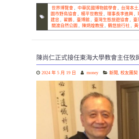
世界博覽會
,
中華民國博物館學會
,
台灣本土
園市野鳥協會
,
楊平世教授
,
理事長李進興
,
建忠
,
翟鵬
,
臺博館
,
臺灣生態旅遊協會
,
臺
關渡自然公園
,
陳炳煌教授
,
鶴悠旅行社
,
黃
陳尚仁正式接任東海大學教會主任牧
2024 年 5 月 19 日
money
新聞
,
校友團契