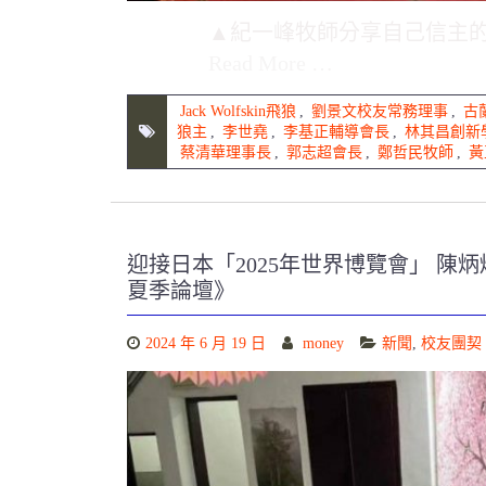
▲紀一峰牧師分享自己信主的經過
Read More …
Jack Wolfskin飛狼
,
劉景文校友常務理事
,
古
狼主
,
李世堯
,
李基正輔導會長
,
林其昌創新
蔡清華理事長
,
郭志超會長
,
鄭哲民牧師
,
黃
迎接日本「2025年世界博覽會」 陳炳
夏季論壇》
2024 年 6 月 19 日
money
新聞
,
校友團契