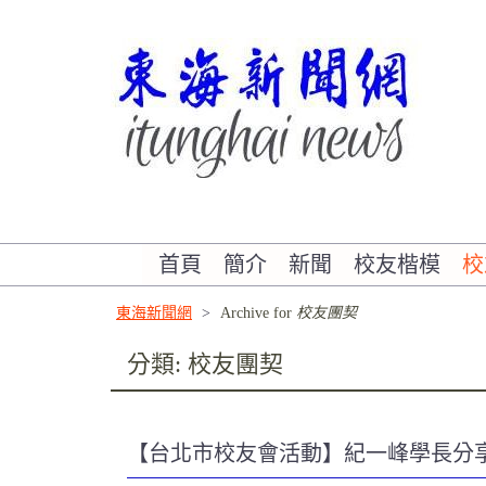
Skip
to
content
書寫東海校友的故事
首頁
簡介
新聞
校友楷模
校
東海新聞網
>
Archive for
校友團契
分類:
校友團契
【台北市校友會活動】紀一峰學長分