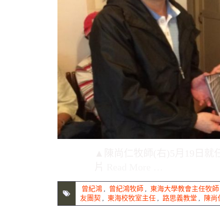
▲陳尚仁牧師(右)5月19日
片
Read More …
曾紀鴻
,
曾紀鴻牧師
,
東海大學教會主任牧師
友團契
,
東海校牧室主任
,
路思義教堂
,
陳尚