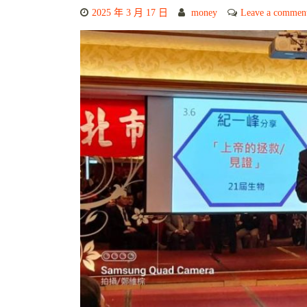
2025 年 3 月 17 日
money
Leave a commen