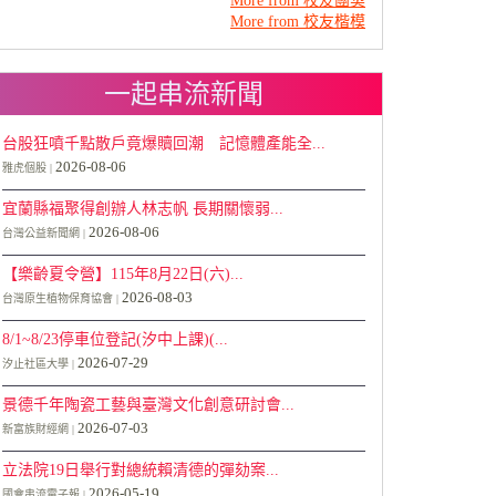
More from 校友團契
More from 校友楷模
一起串流新聞
台股狂噴千點散戶竟爆贖回潮 記憶體產能全...
2026-08-06
雅虎個股
宜蘭縣福聚得創辦人林志帆 長期關懷弱...
2026-08-06
台灣公益新聞網
【樂齡夏令營】115年8月22日(六)...
2026-08-03
台灣原生植物保育協會
8/1~8/23停車位登記(汐中上課)(...
2026-07-29
汐止社區大學
景德千年陶瓷工藝與臺灣文化創意研討會...
2026-07-03
新富族財經網
教
立法院19日舉行對總統賴清德的彈劾案...
2026-05-19
國會串流電子報