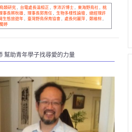
鳥類研究
,
台電處長温桓正
,
李沛沂博士
,
東海野鳥社
,
桃
理事長蔡秋雄
,
理事長郭育任
,
生物多樣性論壇
,
總經理許
灣生態旅遊年
,
臺灣野鳥保育協會
,
處長何麗萍
,
鄭維棕
,
蜀婷
師 幫助青年學子找尋愛的力量